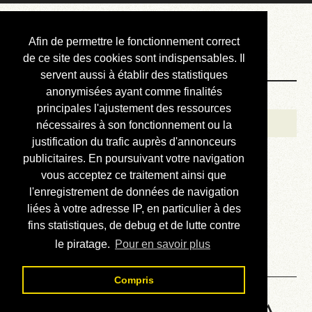
Courbis, « LE »
Afin de permettre le fonctionnement correct
Blog Officiel
de ce site des cookies sont indispensables. Il
servent aussi à établir des statistiques
anonymisées ayant comme finalités
Bienvenue
principales l'ajustement des ressources
Réalisations
nécessaires à son fonctionnement ou la
justification du trafic auprès d'annonceurs
Divers (et d’été)
publicitaires. En poursuivant votre navigation
vous acceptez ce traitement ainsi que
Annonces
l'enregistrement de données de navigation
Liens externes
liées à votre adresse IP, en particulier à des
fins statistiques, de debug et de lutte contre
Téléchargement
le piratage.
Pour en savoir plus
Contact
Compris
HP48 Machine Language - A