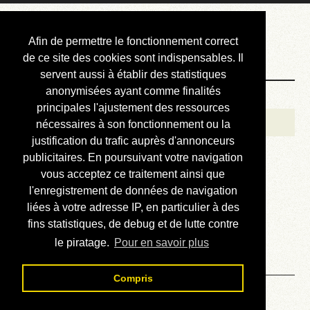
Courbis, « LE »
Afin de permettre le fonctionnement correct
Blog Officiel
de ce site des cookies sont indispensables. Il
servent aussi à établir des statistiques
anonymisées ayant comme finalités
Bienvenue
principales l'ajustement des ressources
Réalisations
nécessaires à son fonctionnement ou la
justification du trafic auprès d'annonceurs
Divers (et d’été)
publicitaires. En poursuivant votre navigation
vous acceptez ce traitement ainsi que
Annonces
l'enregistrement de données de navigation
Liens externes
liées à votre adresse IP, en particulier à des
fins statistiques, de debug et de lutte contre
Téléchargement
le piratage.
Pour en savoir plus
Contact
Compris
Publications