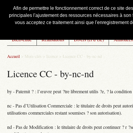
Afin de permettre le fonctionnement correct de ce site de
principales l'ajustement des ressources nécessaires à son f
Courbis, « LE » Blog Officiel
vous acceptez ce traitement ainsi que l'enregistrement de
Bienvenue
Réalisations
Divers (et d’été)
Annonces
Accueil
> Mots-clés > licence >
Licence CC - by-nc-nd
Licence CC - by-nc-nd
by - Paternit ? : l’œuvre peut ?tre librement utilis ?e, ? la condition
nc - Pas d’Utilisation Commerciale : le titulaire de droits peut autor
utilisations commerciales restant soumises ? son autorisation).
nd - Pas de Modification : le titulaire de droits peut continuer ? r ?