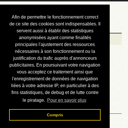
Courbis, « LE »
Afin de permettre le fonctionnement correct
Blog Officiel
de ce site des cookies sont indispensables. Il
servent aussi à établir des statistiques
anonymisées ayant comme finalités
Bienvenue
principales l'ajustement des ressources
Réalisations
nécessaires à son fonctionnement ou la
justification du trafic auprès d'annonceurs
Divers (et d’été)
publicitaires. En poursuivant votre navigation
vous acceptez ce traitement ainsi que
Annonces
l'enregistrement de données de navigation
Liens externes
liées à votre adresse IP, en particulier à des
fins statistiques, de debug et de lutte contre
Téléchargement
le piratage.
Pour en savoir plus
Contact
Compris
Bienvenue !