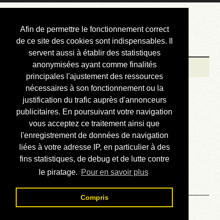
Courbis, « LE »
Afin de permettre le fonctionnement correct
Blog Officiel
de ce site des cookies sont indispensables. Il
servent aussi à établir des statistiques
anonymisées ayant comme finalités
Bienvenue
principales l'ajustement des ressources
Réalisations
nécessaires à son fonctionnement ou la
justification du trafic auprès d'annonceurs
Divers (et d’été)
publicitaires. En poursuivant votre navigation
vous acceptez ce traitement ainsi que
Annonces
l'enregistrement de données de navigation
Liens externes
liées à votre adresse IP, en particulier à des
fins statistiques, de debug et de lutte contre
Téléchargement
le piratage.
Pour en savoir plus
Contact
Compris
Passage en IPv6