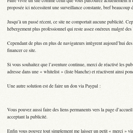
Faire vivre un site comme celui que vous parcourez actuellement n’es
proposée ici nécessitent une surveillance constante, bref beaucoup 
Jusqu’à un passé récent, ce site ne comportait aucune publicité. Ce
hébergement plus professionnel qui reste assez onéreux malgré des b
Cependant de plus en plus de navigateurs intègrent aujourd’hui des 
financer ce site.
Si vous souhaitez que l’aventure continue, merci de réactivé les publ
adresse dans une « whitelist » (liste blanche) et réactivent ainsi pon
Une autre solution est de faire un don via Paypal :
Vous pouvez aussi faire des liens permanents vers la page d’accueil 
acceptant la publicité.
Enfin vous pouvez tout simplement me laisser un petit « merci » vi