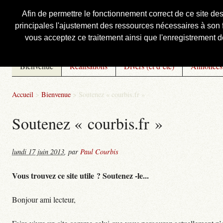
Afin de permettre le fonctionnement correct de ce site de
principales l'ajustement des ressources nécessaires à son f
Courbis, « LE » Blog Officiel
vous acceptez ce traitement ainsi que l'enregistrement de
Bienvenue
Réalisations
Divers (et d’été)
Annonces
Accueil
>
Bienvenue
>
Soutenez « courbis.fr »
Soutenez « courbis.fr »
lundi 17 juin 2013
,
par
Paul Courbis
Vous trouvez ce site utile ? Soutenez -le...
Bonjour ami lecteur,