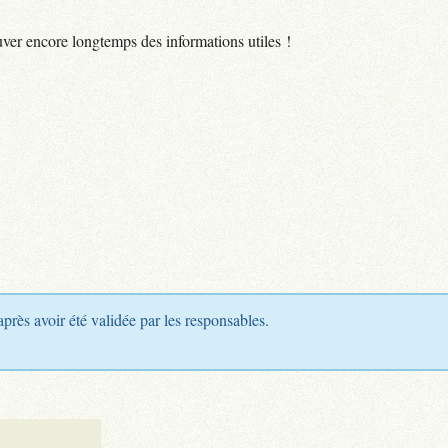
uver encore longtemps des informations utiles !
après avoir été validée par les responsables.