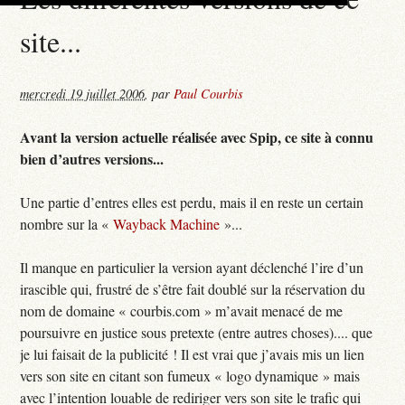
site...
mercredi 19 juillet 2006
,
par
Paul Courbis
Avant la version actuelle réalisée avec Spip, ce site à connu
bien d’autres versions...
Une partie d’entres elles est perdu, mais il en reste un certain
nombre sur la «
Wayback Machine
»...
Il manque en particulier la version ayant déclenché l’ire d’un
irascible qui, frustré de s’être fait doublé sur la réservation du
nom de domaine « courbis.com » m’avait menacé de me
poursuivre en justice sous pretexte (entre autres choses).... que
je lui faisait de la publicité ! Il est vrai que j’avais mis un lien
vers son site en citant son fumeux « logo dynamique » mais
avec l’intention louable de rediriger vers son site le trafic qui