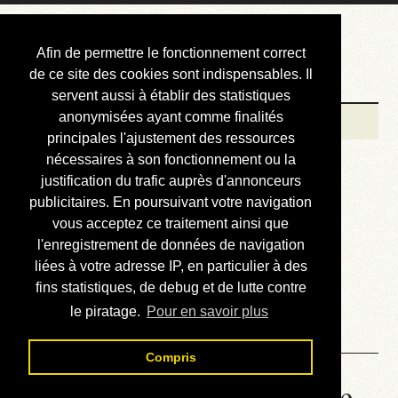
Courbis, « LE »
Afin de permettre le fonctionnement correct
Blog Officiel
de ce site des cookies sont indispensables. Il
servent aussi à établir des statistiques
anonymisées ayant comme finalités
Bienvenue
principales l'ajustement des ressources
Réalisations
nécessaires à son fonctionnement ou la
justification du trafic auprès d'annonceurs
Divers (et d’été)
publicitaires. En poursuivant votre navigation
vous acceptez ce traitement ainsi que
Annonces
l'enregistrement de données de navigation
Liens externes
liées à votre adresse IP, en particulier à des
fins statistiques, de debug et de lutte contre
Téléchargement
le piratage.
Pour en savoir plus
Contact
Compris
Les différentes versions de ce