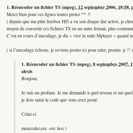
1.
Réencoder un fichier TS (mpeg),
12 septembre 2006, 18:58
,
Merci bien pour ces lignes toutes pretes ^^ !!
( depuis que ma ptite freebox HD a vu son disque dur activé, je cher
moyen de convertir ces fichiers TS en un autre format, plus commun
C’est en cours d’encodage, je dis « vive la suite Mplayer » quand m
( si l’encodage échoue, je reviens poster ici pour raler, promis :p !! )
1.
Réencoder un fichier TS (mpeg),
8 septembre 2007, 
alexis
Bonjour,
Je suis un profane. Je me demande à quel niveau et sur quel
je dois saisir le code que vous avez posté.
Celui-ci
mencoder.exe -ovc lavc \