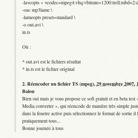
-lavcopts « vcodec=mpeg4:vhq:vbitrate=1200:trell:mbd=2:d
-oac mp3lame \
-lameopts preset=standard \
-o out.avi \
in.ts
Où :
* out.avi est le fichiers résultat
* in.ts est le fichier original
2.
Réencoder un fichier TS (mpeg),
29 novembre 2007, 
Balou
Bien oui mais je vous propose ce soft gratuit et en beta test
Media converter », qui réencode de manière très simple juste 
dans la fenetre active puis sélectionnez le format de sortie il
pratiquement tous...
Bonne journée à tous