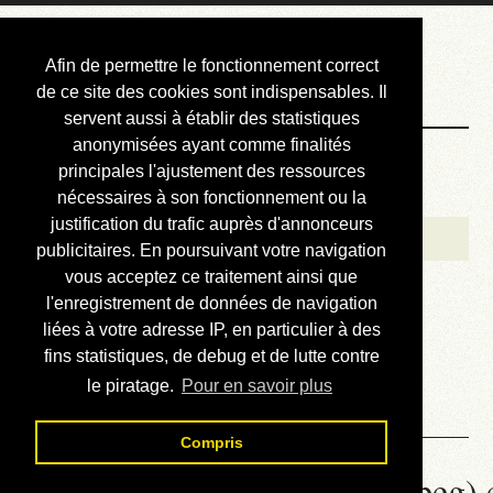
Courbis, « LE »
Afin de permettre le fonctionnement correct
Blog Officiel
de ce site des cookies sont indispensables. Il
servent aussi à établir des statistiques
anonymisées ayant comme finalités
Bienvenue
principales l'ajustement des ressources
Réalisations
nécessaires à son fonctionnement ou la
justification du trafic auprès d'annonceurs
Divers (et d’été)
publicitaires. En poursuivant votre navigation
vous acceptez ce traitement ainsi que
Annonces
l'enregistrement de données de navigation
Liens externes
liées à votre adresse IP, en particulier à des
fins statistiques, de debug et de lutte contre
Téléchargement
le piratage.
Pour en savoir plus
Contact
Compris
Réencoder un fichier TS (mpeg) 