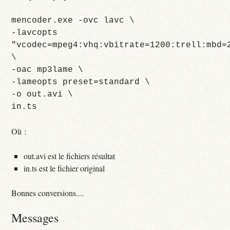
mencoder.exe -ovc lavc \
-lavcopts
"vcodec=mpeg4:vhq:vbitrate=1200:trell:mbd=
\
-oac mp3lame \
-lameopts preset=standard \
-o out.avi \
in.ts
Où :
out.avi est le fichiers résultat
in.ts est le fichier original
Bonnes conversions....
Messages