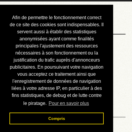
Courbis, « LE »
Afin de permettre le fonctionnement correct
Blog Officiel
de ce site des cookies sont indispensables. Il
servent aussi à établir des statistiques
anonymisées ayant comme finalités
Bienvenue
principales l'ajustement des ressources
Réalisations
nécessaires à son fonctionnement ou la
justification du trafic auprès d'annonceurs
Divers (et d’été)
publicitaires. En poursuivant votre navigation
vous acceptez ce traitement ainsi que
Annonces
l'enregistrement de données de navigation
Liens externes
liées à votre adresse IP, en particulier à des
fins statistiques, de debug et de lutte contre
Téléchargement
le piratage.
Pour en savoir plus
Contact
Compris
GPL