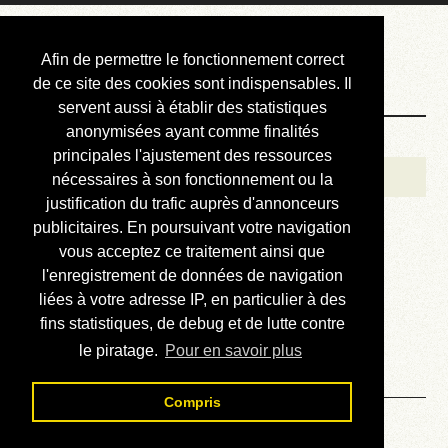
Courbis, « LE »
Afin de permettre le fonctionnement correct
Blog Officiel
de ce site des cookies sont indispensables. Il
servent aussi à établir des statistiques
anonymisées ayant comme finalités
Bienvenue
principales l'ajustement des ressources
Réalisations
nécessaires à son fonctionnement ou la
justification du trafic auprès d'annonceurs
Divers (et d’été)
publicitaires. En poursuivant votre navigation
vous acceptez ce traitement ainsi que
Annonces
l'enregistrement de données de navigation
Liens externes
liées à votre adresse IP, en particulier à des
fins statistiques, de debug et de lutte contre
Téléchargement
le piratage.
Pour en savoir plus
Contact
Compris
Exemples d’analyses