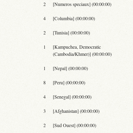
2
[Numeros speciaux] (00:00:00)
4
[Columbia] (00:00:00)
2
[Tunisia] (00:00:00)
1
[Kampuchea, Democratic
(Cambodia/Khmer)] (00:00:00)
1
[Nepal] (00:00:00)
8
[Peru] (00:00:00)
4
[Senegal] (00:00:00)
3
[Afghanistan] (00:00:00)
2
[Sud Ouest] (00:00:00)