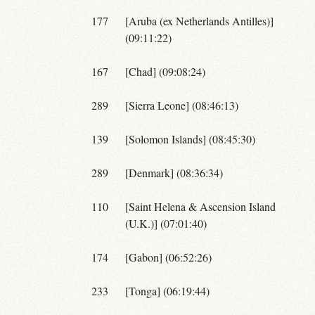
177
[Aruba (ex Netherlands Antilles)]
(09:11:22)
167
[Chad] (09:08:24)
289
[Sierra Leone] (08:46:13)
139
[Solomon Islands] (08:45:30)
289
[Denmark] (08:36:34)
110
[Saint Helena & Ascension Island
(U.K.)] (07:01:40)
174
[Gabon] (06:52:26)
233
[Tonga] (06:19:44)