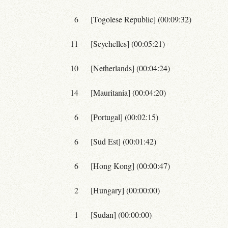
6
[Togolese Republic] (00:09:32)
11
[Seychelles] (00:05:21)
10
[Netherlands] (00:04:24)
14
[Mauritania] (00:04:20)
6
[Portugal] (00:02:15)
6
[Sud Est] (00:01:42)
6
[Hong Kong] (00:00:47)
2
[Hungary] (00:00:00)
1
[Sudan] (00:00:00)