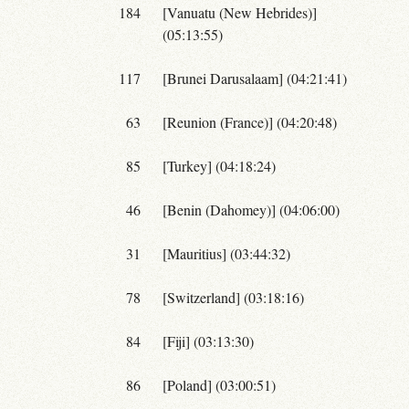
184
[Vanuatu (New Hebrides)]
(05:13:55)
117
[Brunei Darusalaam] (04:21:41)
63
[Reunion (France)] (04:20:48)
85
[Turkey] (04:18:24)
46
[Benin (Dahomey)] (04:06:00)
31
[Mauritius] (03:44:32)
78
[Switzerland] (03:18:16)
84
[Fiji] (03:13:30)
86
[Poland] (03:00:51)