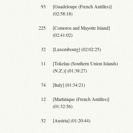
93
[Guadeloupe (French Antilles)]
(02:58:18)
225
[Comoros and Mayotte Island]
(02:41:02)
32
[Luxembourg] (02:02:25)
11
[Tokelau (Southern Union Islands)
(N.Z.)] (01:38:27)
74
[Italy] (01:34:21)
12
[Martinique (French Antilles)]
(01:32:56)
52
[Austria] (01:20:44)