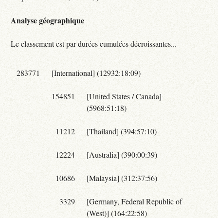
Analyse géographique
Le classement est par durées cumulées décroissantes...
283771
[International] (12932:18:09)
154851
[United States / Canada]
(5968:51:18)
11212
[Thailand] (394:57:10)
12224
[Australia] (390:00:39)
10686
[Malaysia] (312:37:56)
3329
[Germany, Federal Republic of
(West)] (164:22:58)