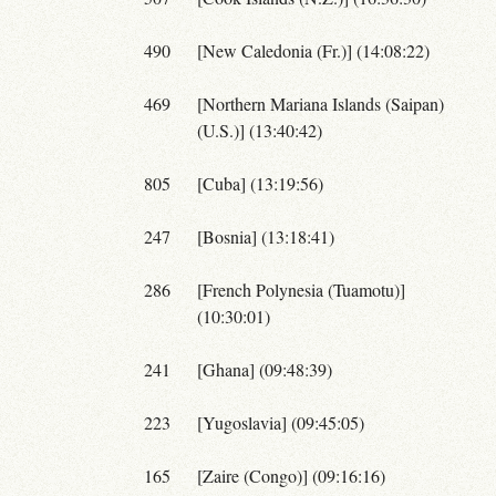
490
[New Caledonia (Fr.)] (14:08:22)
469
[Northern Mariana Islands (Saipan)
(U.S.)] (13:40:42)
805
[Cuba] (13:19:56)
247
[Bosnia] (13:18:41)
286
[French Polynesia (Tuamotu)]
(10:30:01)
241
[Ghana] (09:48:39)
223
[Yugoslavia] (09:45:05)
165
[Zaire (Congo)] (09:16:16)