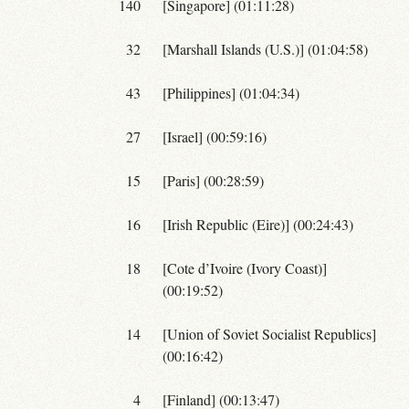
140
[Singapore] (01:11:28)
32
[Marshall Islands (U.S.)] (01:04:58)
43
[Philippines] (01:04:34)
27
[Israel] (00:59:16)
15
[Paris] (00:28:59)
16
[Irish Republic (Eire)] (00:24:43)
18
[Cote d’Ivoire (Ivory Coast)]
(00:19:52)
14
[Union of Soviet Socialist Republics]
(00:16:42)
4
[Finland] (00:13:47)