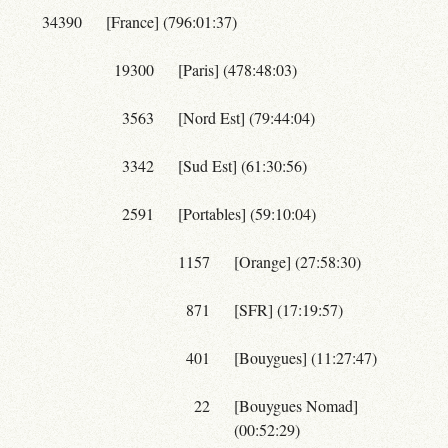
34390
[France] (796:01:37)
19300
[Paris] (478:48:03)
3563
[Nord Est] (79:44:04)
3342
[Sud Est] (61:30:56)
2591
[Portables] (59:10:04)
1157
[Orange] (27:58:30)
871
[SFR] (17:19:57)
401
[Bouygues] (11:27:47)
22
[Bouygues Nomad]
(00:52:29)