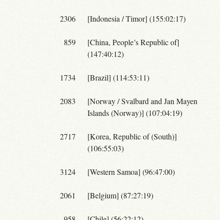
2306
[Indonesia / Timor] (155:02:17)
859
[China, People’s Republic of]
(147:40:12)
1734
[Brazil] (114:53:11)
2083
[Norway / Svalbard and Jan Mayen
Islands (Norway)] (107:04:19)
2717
[Korea, Republic of (South)]
(106:55:03)
3124
[Western Samoa] (96:47:00)
2061
[Belgium] (87:27:19)
958
[Chile] (56:22:12)