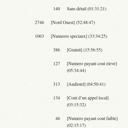
140
Sans détail (01:31:21)
2746
[Nord Ouest] (52:48:47)
1063
[Numeros speciaux] (33:34:25)
386
[Gratuit] (15:56:55)
127
[Numero payant cout eleve]
(05:34:44)
313
[Audiotel] (04:50:41)
134
[Cout d’un appel local]
(03:15:32)
46
[Numero payant cout faible]
(02:15:17)