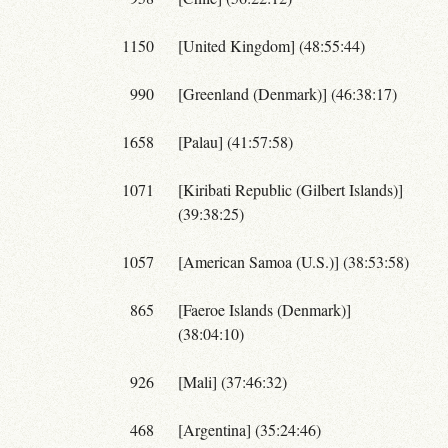
1150
[United Kingdom] (48:55:44)
990
[Greenland (Denmark)] (46:38:17)
1658
[Palau] (41:57:58)
1071
[Kiribati Republic (Gilbert Islands)]
(39:38:25)
1057
[American Samoa (U.S.)] (38:53:58)
865
[Faeroe Islands (Denmark)]
(38:04:10)
926
[Mali] (37:46:32)
468
[Argentina] (35:24:46)