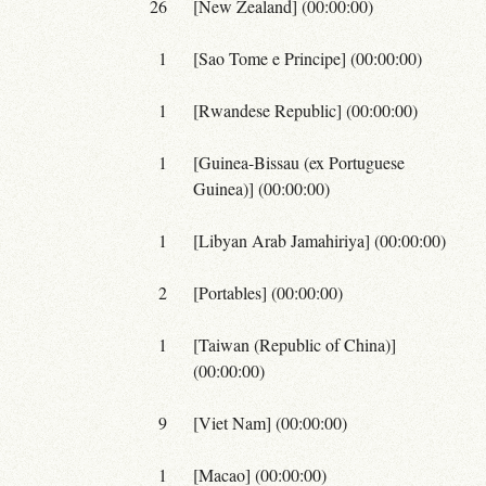
26
[New Zealand] (00:00:00)
1
[Sao Tome e Principe] (00:00:00)
1
[Rwandese Republic] (00:00:00)
1
[Guinea-Bissau (ex Portuguese
Guinea)] (00:00:00)
1
[Libyan Arab Jamahiriya] (00:00:00)
2
[Portables] (00:00:00)
1
[Taiwan (Republic of China)]
(00:00:00)
9
[Viet Nam] (00:00:00)
1
[Macao] (00:00:00)