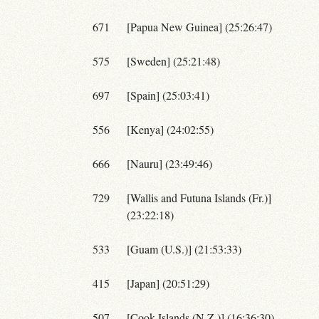
671
[Papua New Guinea] (25:26:47)
575
[Sweden] (25:21:48)
697
[Spain] (25:03:41)
556
[Kenya] (24:02:55)
666
[Nauru] (23:49:46)
729
[Wallis and Futuna Islands (Fr.)]
(23:22:18)
533
[Guam (U.S.)] (21:53:33)
415
[Japan] (20:51:29)
507
[Cook Islands (N.Z.)] (16:36:30)