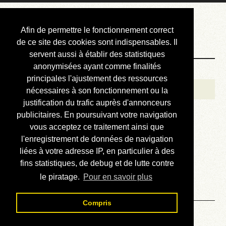
Courbis, « LE »
Afin de permettre le fonctionnement correct
Blog Officiel
de ce site des cookies sont indispensables. Il
servent aussi à établir des statistiques
anonymisées ayant comme finalités
Bienvenue
principales l'ajustement des ressources
Réalisations
nécessaires à son fonctionnement ou la
justification du trafic auprès d'annonceurs
Divers (et d’été)
publicitaires. En poursuivant votre navigation
vous acceptez ce traitement ainsi que
Annonces
l'enregistrement de données de navigation
Liens externes
liées à votre adresse IP, en particulier à des
fins statistiques, de debug et de lutte contre
Téléchargement
le piratage.
Pour en savoir plus
Contact
Compris
Introduction et pré-requis