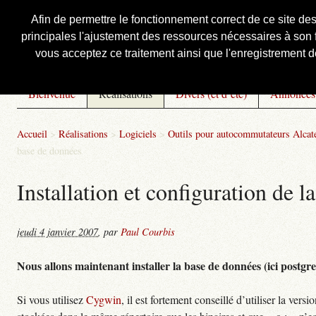
Afin de permettre le fonctionnement correct de ce site de
principales l'ajustement des ressources nécessaires à son f
Courbis, « LE » Blog Officiel
vous acceptez ce traitement ainsi que l'enregistrement de
Bienvenue
Réalisations
Divers (et d’été)
Annonces
Accueil
>
Réalisations
>
Logiciels
>
Outils pour autocommutateurs Alcat
base de données
Installation et configuration de 
jeudi 4 janvier 2007
,
par
Paul Courbis
Nous allons maintenant installer la base de données (ici postgres
Si vous utilisez
Cygwin
, il est fortement conseillé d’utiliser la ve