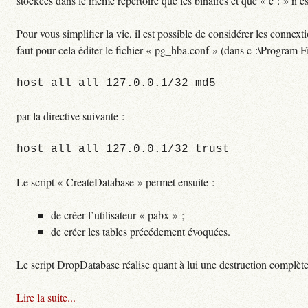
stockées dans le même répertoire que les binaires et que « c : » n’
Pour vous simplifier la vie, il est possible de considérer les connex
faut pour cela éditer le fichier « pg_hba.conf » (dans c :\Progr
host all all 127.0.0.1/32 md5
par la directive suivante :
host all all 127.0.0.1/32 trust
Le script « CreateDatabase » permet ensuite :
de créer l’utilisateur « pabx » ;
de créer les tables précédement évoquées.
Le script DropDatabase réalise quant à lui une destruction complè
Lire la suite...