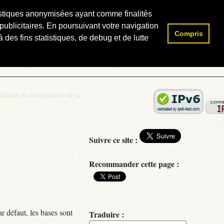
atistiques anonymisées ayant comme finalités
publicitaires. En poursuivant votre navigation
Compris
Rechercher :
 des fins statistiques, de debug et de lutte
llation et configuration de la
Suivre ce site :
Recommander cette page :
r défaut, les bases sont
Traduire :