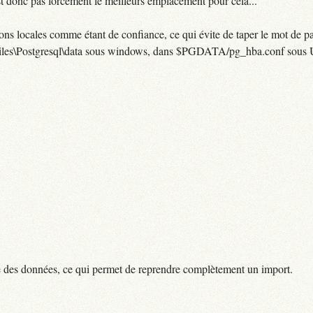
est donc pas forcément le meilleurs emplacement pour cela...
tions locales comme étant de confiance, ce qui évite de taper le mot de p
am Files\Postgresql\data sous windows, dans $PGDATA/pg_hba.conf sous 
te des données, ce qui permet de reprendre complètement un import.