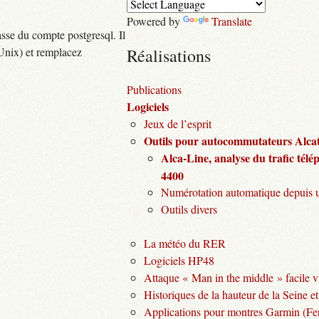
Powered by
Translate
asse du compte postgresql. Il
Réalisations
Unix) et remplacez
Publications
Logiciels
Jeux de l’esprit
Outils pour autocommutateurs Alcat
Alca-Line, analyse du trafic tél
4400
Numérotation automatique depuis 
Outils divers
La météo du RER
Logiciels HP48
Attaque « Man in the middle » facile v
Historiques de la hauteur de la Seine et
Applications pour montres Garmin (Fen