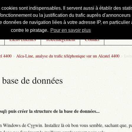
s cookies sont indispensables. Il servent aussi à établir des st
onctionnement ou la justification du trafic auprès d'annonceurs 
 données de navigation liées à votre adresse IP, en particulier à
contre le piratage.
Pour en savoir plus
Liens externes
Téléchargement
Contact
el 4400
>
Alca-Line, analyse du trafic téléphonique sur un Alcatel 4400
>
Insta
la base de données
ql) puis créer la structure de la base de données...
rsion Windows de Cygwin. Installez là où bon vous semble, sachant que, pa