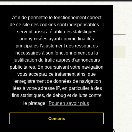
Courbis, « LE »
Afin de permettre le fonctionnement correct
Blog Officiel
de ce site des cookies sont indispensables. Il
servent aussi à établir des statistiques
anonymisées ayant comme finalités
Bienvenue
principales l'ajustement des ressources
Réalisations
nécessaires à son fonctionnement ou la
justification du trafic auprès d'annonceurs
Divers (et d’été)
publicitaires. En poursuivant votre navigation
vous acceptez ce traitement ainsi que
Annonces
l'enregistrement de données de navigation
Liens externes
liées à votre adresse IP, en particulier à des
fins statistiques, de debug et de lutte contre
Téléchargement
le piratage.
Pour en savoir plus
Contact
Compris
HP48 Machine Language - A