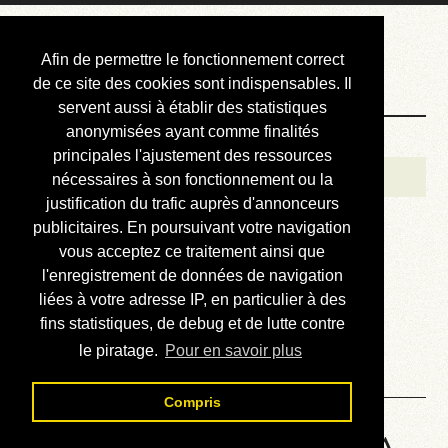
Courbis, « LE »
Afin de permettre le fonctionnement correct
Blog Officiel
de ce site des cookies sont indispensables. Il
servent aussi à établir des statistiques
anonymisées ayant comme finalités
Bienvenue
principales l'ajustement des ressources
Réalisations
nécessaires à son fonctionnement ou la
justification du trafic auprès d'annonceurs
Divers (et d’été)
publicitaires. En poursuivant votre navigation
vous acceptez ce traitement ainsi que
Annonces
l'enregistrement de données de navigation
Liens externes
liées à votre adresse IP, en particulier à des
fins statistiques, de debug et de lutte contre
Téléchargement
le piratage.
Pour en savoir plus
Contact
Compris
HP48 Machine Language - A