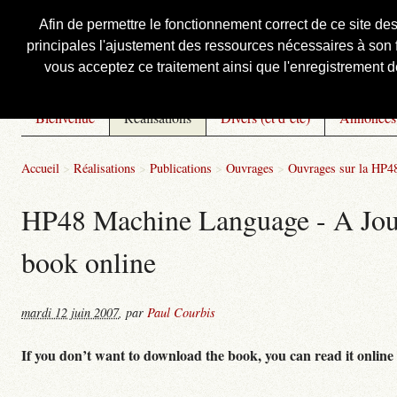
Afin de permettre le fonctionnement correct de ce site de
principales l'ajustement des ressources nécessaires à son f
Courbis, « LE » Blog Officiel
vous acceptez ce traitement ainsi que l'enregistrement de
Bienvenue
Réalisations
Divers (et d’été)
Annonces
Accueil
>
Réalisations
>
Publications
>
Ouvrages
>
Ouvrages sur la HP48
HP48 Machine Language - A Journ
book online
mardi 12 juin 2007
,
par
Paul Courbis
If you don’t want to download the book, you can read it online 