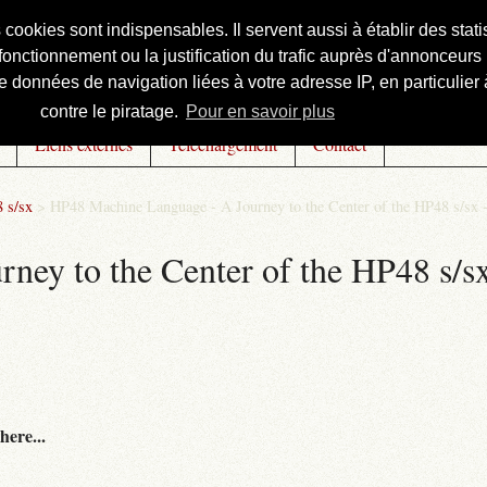
s cookies sont indispensables. Il servent aussi à établir des st
onctionnement ou la justification du trafic auprès d'annonceurs 
 données de navigation liées à votre adresse IP, en particulier à
contre le piratage.
Pour en savoir plus
Liens externes
Téléchargement
Contact
 s/sx
>
HP48 Machine Language - A Journey to the Center of the HP48 s/sx 
ey to the Center of the HP48 s/sx
here...