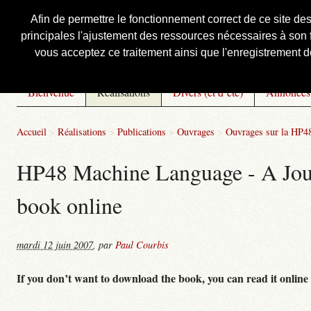
Afin de permettre le fonctionnement correct de ce site de
principales l'ajustement des ressources nécessaires à son f
Courbis, « LE » Blog Officiel
vous acceptez ce traitement ainsi que l'enregistrement de
Bienvenue
Réalisations
Divers (et d’été)
Annonces
Accueil
>
Réalisations
>
Publications
>
Ouvrages
>
Ouvrages sur la HP48
HP48 Machine Language - A Journ
book online
mardi 12 juin 2007
,
par
Paul Courbis
If you don’t want to download the book, you can read it online 