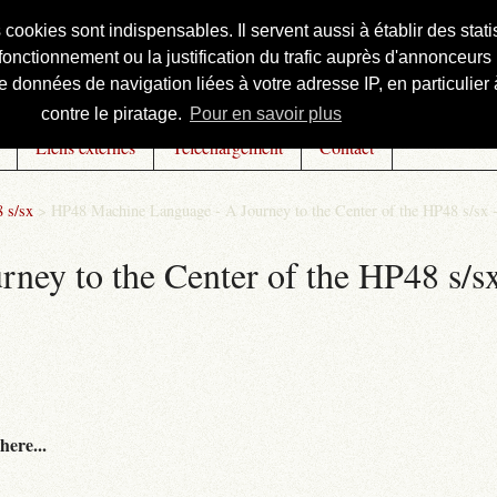
s cookies sont indispensables. Il servent aussi à établir des st
onctionnement ou la justification du trafic auprès d'annonceurs 
 données de navigation liées à votre adresse IP, en particulier à
contre le piratage.
Pour en savoir plus
Liens externes
Téléchargement
Contact
 s/sx
>
HP48 Machine Language - A Journey to the Center of the HP48 s/sx 
ey to the Center of the HP48 s/sx
here...