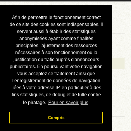
Courbis, « LE »
Afin de permettre le fonctionnement correct
Blog Officiel
de ce site des cookies sont indispensables. Il
servent aussi à établir des statistiques
anonymisées ayant comme finalités
Bienvenue
principales l'ajustement des ressources
Réalisations
nécessaires à son fonctionnement ou la
justification du trafic auprès d'annonceurs
Divers (et d’été)
publicitaires. En poursuivant votre navigation
vous acceptez ce traitement ainsi que
Annonces
l'enregistrement de données de navigation
Liens externes
liées à votre adresse IP, en particulier à des
fins statistiques, de debug et de lutte contre
Téléchargement
le piratage.
Pour en savoir plus
Contact
Compris
Hauteur de la mer à