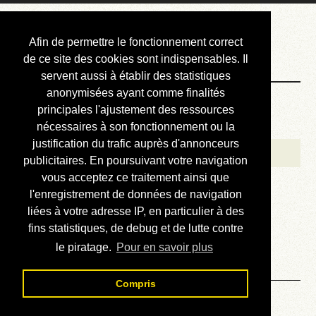
Courbis, « LE »
Afin de permettre le fonctionnement correct
Blog Officiel
de ce site des cookies sont indispensables. Il
servent aussi à établir des statistiques
anonymisées ayant comme finalités
Bienvenue
principales l'ajustement des ressources
Réalisations
nécessaires à son fonctionnement ou la
justification du trafic auprès d'annonceurs
Divers (et d’été)
publicitaires. En poursuivant votre navigation
vous acceptez ce traitement ainsi que
Annonces
l'enregistrement de données de navigation
Liens externes
liées à votre adresse IP, en particulier à des
fins statistiques, de debug et de lutte contre
Téléchargement
le piratage.
Pour en savoir plus
Contact
Compris
Prévision des taux - Lire le