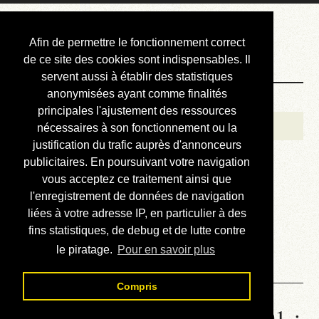
Courbis, « LE »
Afin de permettre le fonctionnement correct
Blog Officiel
de ce site des cookies sont indispensables. Il
servent aussi à établir des statistiques
anonymisées ayant comme finalités
Bienvenue
principales l'ajustement des ressources
Réalisations
nécessaires à son fonctionnement ou la
justification du trafic auprès d'annonceurs
Divers (et d’été)
publicitaires. En poursuivant votre navigation
vous acceptez ce traitement ainsi que
Annonces
l'enregistrement de données de navigation
Liens externes
liées à votre adresse IP, en particulier à des
fins statistiques, de debug et de lutte contre
Téléchargement
le piratage.
Pour en savoir plus
Contact
Compris
Statistiques de la station 1001 :