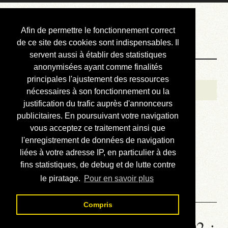
Courbis, « LE »
Afin de permettre le fonctionnement correct
Blog Officiel
de ce site des cookies sont indispensables. Il
servent aussi à établir des statistiques
anonymisées ayant comme finalités
Bienvenue
principales l'ajustement des ressources
Réalisations
nécessaires à son fonctionnement ou la
justification du trafic auprès d'annonceurs
Divers (et d’été)
publicitaires. En poursuivant votre navigation
vous acceptez ce traitement ainsi que
Annonces
l'enregistrement de données de navigation
Liens externes
liées à votre adresse IP, en particulier à des
fins statistiques, de debug et de lutte contre
Téléchargement
le piratage.
Pour en savoir plus
Contact
Compris
Statistiques de la station 1002 :