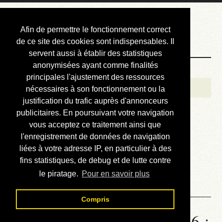
Courbis, « LE »
Afin de permettre le fonctionnement correct
Blog Officiel
de ce site des cookies sont indispensables. Il
servent aussi à établir des statistiques
anonymisées ayant comme finalités
Bienvenue
principales l'ajustement des ressources
Réalisations
nécessaires à son fonctionnement ou la
justification du trafic auprès d'annonceurs
Divers (et d’été)
publicitaires. En poursuivant votre navigation
vous acceptez ce traitement ainsi que
Annonces
l'enregistrement de données de navigation
Liens externes
liées à votre adresse IP, en particulier à des
fins statistiques, de debug et de lutte contre
Téléchargement
le piratage.
Pour en savoir plus
Contact
Compris
Statistiques de la station 1226 :