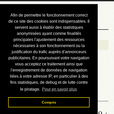
Courbis, « LE »
Afin de permettre le fonctionnement correct
Blog Officiel
de ce site des cookies sont indispensables. Il
servent aussi à établir des statistiques
anonymisées ayant comme finalités
Bienvenue
principales l'ajustement des ressources
Réalisations
nécessaires à son fonctionnement ou la
justification du trafic auprès d'annonceurs
Divers (et d’été)
publicitaires. En poursuivant votre navigation
vous acceptez ce traitement ainsi que
Annonces
l'enregistrement de données de navigation
Liens externes
liées à votre adresse IP, en particulier à des
fins statistiques, de debug et de lutte contre
Téléchargement
le piratage.
Pour en savoir plus
Contact
Compris
Statistiques de la station 1269 :