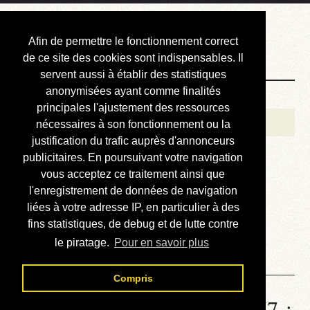
Courbis, « LE »
Afin de permettre le fonctionnement correct
Blog Officiel
de ce site des cookies sont indispensables. Il
servent aussi à établir des statistiques
anonymisées ayant comme finalités
Bienvenue
principales l'ajustement des ressources
Réalisations
nécessaires à son fonctionnement ou la
justification du trafic auprès d'annonceurs
Divers (et d’été)
publicitaires. En poursuivant votre navigation
vous acceptez ce traitement ainsi que
Annonces
l'enregistrement de données de navigation
Liens externes
liées à votre adresse IP, en particulier à des
fins statistiques, de debug et de lutte contre
Téléchargement
le piratage.
Pour en savoir plus
Contact
Compris
Statistiques de la station 1277 :