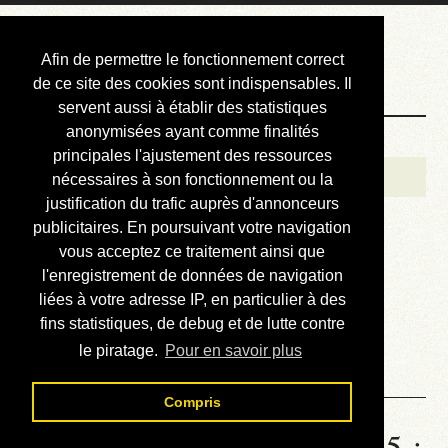
Courbis, « LE »
Afin de permettre le fonctionnement correct
Blog Officiel
de ce site des cookies sont indispensables. Il
servent aussi à établir des statistiques
anonymisées ayant comme finalités
Bienvenue
principales l'ajustement des ressources
Réalisations
nécessaires à son fonctionnement ou la
justification du trafic auprès d'annonceurs
Divers (et d’été)
publicitaires. En poursuivant votre navigation
vous acceptez ce traitement ainsi que
Annonces
l'enregistrement de données de navigation
Liens externes
liées à votre adresse IP, en particulier à des
fins statistiques, de debug et de lutte contre
Téléchargement
le piratage.
Pour en savoir plus
Contact
Compris
Statistiques de la station 1285 :