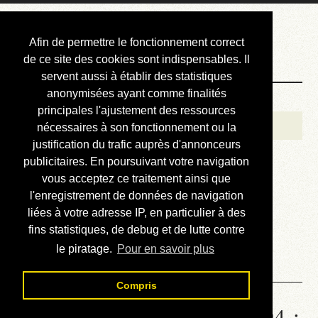
Courbis, « LE »
Afin de permettre le fonctionnement correct
Blog Officiel
de ce site des cookies sont indispensables. Il
servent aussi à établir des statistiques
anonymisées ayant comme finalités
Bienvenue
principales l'ajustement des ressources
Réalisations
nécessaires à son fonctionnement ou la
justification du trafic auprès d'annonceurs
Divers (et d’été)
publicitaires. En poursuivant votre navigation
vous acceptez ce traitement ainsi que
Annonces
l'enregistrement de données de navigation
Liens externes
liées à votre adresse IP, en particulier à des
fins statistiques, de debug et de lutte contre
Téléchargement
le piratage.
Pour en savoir plus
Contact
Compris
Statistiques de la station 1294 :