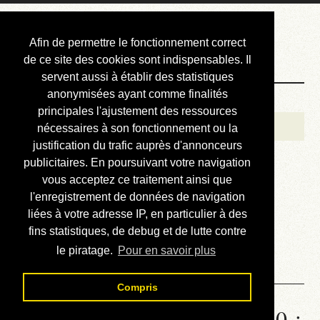
Courbis, « LE »
Afin de permettre le fonctionnement correct
Blog Officiel
de ce site des cookies sont indispensables. Il
servent aussi à établir des statistiques
anonymisées ayant comme finalités
Bienvenue
principales l'ajustement des ressources
Réalisations
nécessaires à son fonctionnement ou la
justification du trafic auprès d'annonceurs
Divers (et d’été)
publicitaires. En poursuivant votre navigation
vous acceptez ce traitement ainsi que
Annonces
l'enregistrement de données de navigation
Liens externes
liées à votre adresse IP, en particulier à des
fins statistiques, de debug et de lutte contre
Téléchargement
le piratage.
Pour en savoir plus
Contact
Compris
Statistiques de la station 1310 :