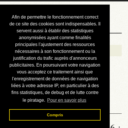
Courbis, « LE »
Afin de permettre le fonctionnement correct
Blog Officiel
de ce site des cookies sont indispensables. Il
servent aussi à établir des statistiques
anonymisées ayant comme finalités
Bienvenue
principales l'ajustement des ressources
Réalisations
nécessaires à son fonctionnement ou la
justification du trafic auprès d'annonceurs
Divers (et d’été)
publicitaires. En poursuivant votre navigation
vous acceptez ce traitement ainsi que
Annonces
l'enregistrement de données de navigation
Liens externes
liées à votre adresse IP, en particulier à des
fins statistiques, de debug et de lutte contre
Téléchargement
le piratage.
Pour en savoir plus
Contact
Compris
Statistiques de la station 1346 :