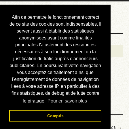
Courbis, « LE »
Afin de permettre le fonctionnement correct
Blog Officiel
de ce site des cookies sont indispensables. Il
servent aussi à établir des statistiques
anonymisées ayant comme finalités
Bienvenue
principales l'ajustement des ressources
Réalisations
nécessaires à son fonctionnement ou la
justification du trafic auprès d'annonceurs
Divers (et d’été)
publicitaires. En poursuivant votre navigation
vous acceptez ce traitement ainsi que
Annonces
l'enregistrement de données de navigation
Liens externes
liées à votre adresse IP, en particulier à des
fins statistiques, de debug et de lutte contre
Téléchargement
le piratage.
Pour en savoir plus
Contact
Compris
Statistiques de la station 1349 :