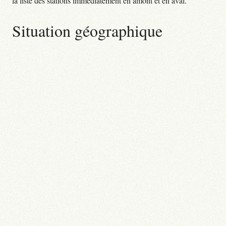
la liste des stations immédiatement en amont et en aval.
Situation géographique