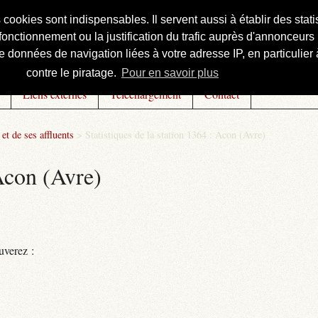
s cookies sont indispensables. Il servent aussi à établir des st
onctionnement ou la justification du trafic auprès d'annonceurs 
 données de navigation liées à votre adresse IP, en particulier à
contre le piratage.
Pour en savoir plus
Liens externes
Téléchargement
Contact
et de ses affluents
>
Statistiques de la station 1364 : Acon (Avre)
 Acon (Avre)
uverez :