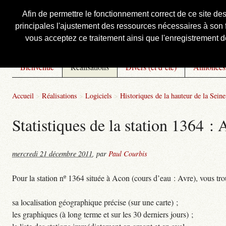
Afin de permettre le fonctionnement correct de ce site de
principales l'ajustement des ressources nécessaires à son f
Courbis, « LE » Blog Officiel
vous acceptez ce traitement ainsi que l'enregistrement de
Bienvenue
Réalisations
Divers (et d’été)
Annonces
Accueil
>
Réalisations
>
Logiciels
>
Historiques de la hauteur de la Seine 
Statistiques de la station 1364 :
mercredi 21 décembre 2011
,
par
Paul Courbis
Pour la station nº 1364 située à Acon (cours d’eau : Avre), vous tro
sa localisation géographique précise (sur une carte) ;
les graphiques (à long terme et sur les 30 derniers jours) ;