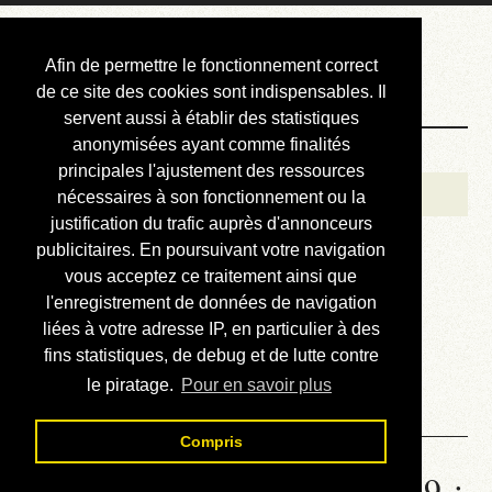
Courbis, « LE »
Afin de permettre le fonctionnement correct
Blog Officiel
de ce site des cookies sont indispensables. Il
servent aussi à établir des statistiques
anonymisées ayant comme finalités
Bienvenue
principales l'ajustement des ressources
Réalisations
nécessaires à son fonctionnement ou la
justification du trafic auprès d'annonceurs
Divers (et d’été)
publicitaires. En poursuivant votre navigation
vous acceptez ce traitement ainsi que
Annonces
l'enregistrement de données de navigation
Liens externes
liées à votre adresse IP, en particulier à des
fins statistiques, de debug et de lutte contre
Téléchargement
le piratage.
Pour en savoir plus
Contact
Compris
Statistiques de la station 1489 :