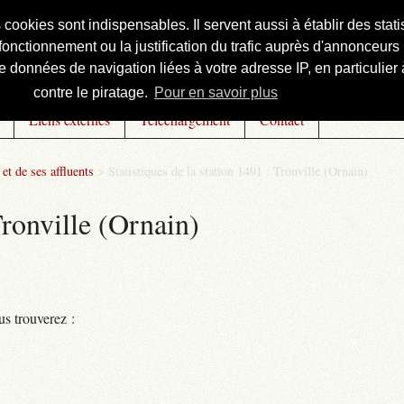
s cookies sont indispensables. Il servent aussi à établir des st
onctionnement ou la justification du trafic auprès d'annonceurs 
 données de navigation liées à votre adresse IP, en particulier à
contre le piratage.
Pour en savoir plus
Liens externes
Téléchargement
Contact
et de ses affluents
>
Statistiques de la station 1491 : Tronville (Ornain)
Tronville (Ornain)
us trouverez :