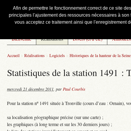
Afin de permettre le fonctionnement correct de ce site de
principales l'ajustement des ressources nécessaires à son f
Courbis, « LE » Blog Officiel
vous acceptez ce traitement ainsi que l'enregistrement de
Bienvenue
Réalisations
Divers (et d’été)
Annonces
Accueil
>
Réalisations
>
Logiciels
>
Historiques de la hauteur de la Seine 
Statistiques de la station 1491 : 
mercredi 21 décembre 2011
,
par
Paul Courbis
Pour la station nº 1491 située à Tronville (cours d’eau : Ornain), vo
sa localisation géographique précise (sur une carte) ;
les graphiques (à long terme et sur les 30 derniers jours) ;