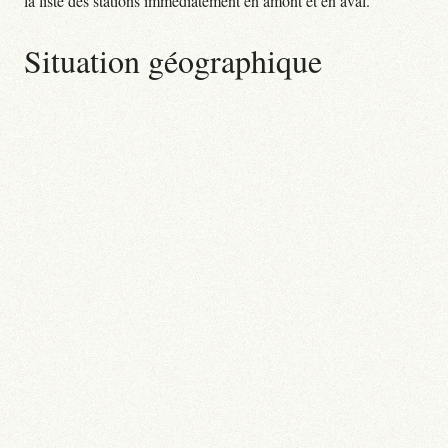
la liste des stations immédiatement en amont et en aval.
Situation géographique