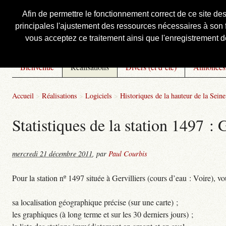
Afin de permettre le fonctionnement correct de ce site de
principales l'ajustement des ressources nécessaires à son f
Courbis, « LE » Blog Officiel
vous acceptez ce traitement ainsi que l'enregistrement de
Bienvenue
Réalisations
Divers (et d’été)
Annonces
Accueil
>
Réalisations
>
Logiciels
>
Historiques de la hauteur de la Seine 
Statistiques de la station 1497 : 
mercredi 21 décembre 2011
,
par
Paul Courbis
Pour la station nº 1497 située à Gervilliers (cours d’eau : Voire), vo
sa localisation géographique précise (sur une carte) ;
les graphiques (à long terme et sur les 30 derniers jours) ;