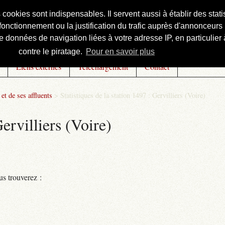
s cookies sont indispensables. Il servent aussi à établir des st
onctionnement ou la justification du trafic auprès d'annonceurs 
 données de navigation liées à votre adresse IP, en particulier à
contre le piratage.
Pour en savoir plus
Liens externes
Téléchargement
Contact
et de ses affluents
>
Statistiques de la station 1497 : Gervilliers (Voire)
Gervilliers (Voire)
us trouverez :