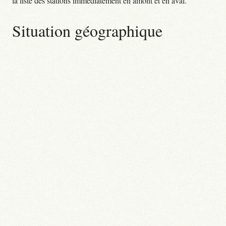
la liste des stations immédiatement en amont et en aval.
Situation géographique