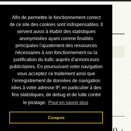
Courbis, « LE »
Afin de permettre le fonctionnement correct
Blog Officiel
de ce site des cookies sont indispensables. Il
servent aussi à établir des statistiques
anonymisées ayant comme finalités
Bienvenue
principales l'ajustement des ressources
Réalisations
nécessaires à son fonctionnement ou la
justification du trafic auprès d'annonceurs
Divers (et d’été)
publicitaires. En poursuivant votre navigation
vous acceptez ce traitement ainsi que
Annonces
l'enregistrement de données de navigation
Liens externes
liées à votre adresse IP, en particulier à des
fins statistiques, de debug et de lutte contre
Téléchargement
le piratage.
Pour en savoir plus
Contact
Compris
Statistiques de la station 1529 :