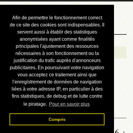
Courbis, « LE »
Afin de permettre le fonctionnement correct
Blog Officiel
de ce site des cookies sont indispensables. Il
servent aussi à établir des statistiques
anonymisées ayant comme finalités
Bienvenue
principales l'ajustement des ressources
Réalisations
nécessaires à son fonctionnement ou la
justification du trafic auprès d'annonceurs
Divers (et d’été)
publicitaires. En poursuivant votre navigation
vous acceptez ce traitement ainsi que
Annonces
l'enregistrement de données de navigation
Liens externes
liées à votre adresse IP, en particulier à des
fins statistiques, de debug et de lutte contre
Téléchargement
le piratage.
Pour en savoir plus
Contact
Compris
Statistiques de la station 1556 :