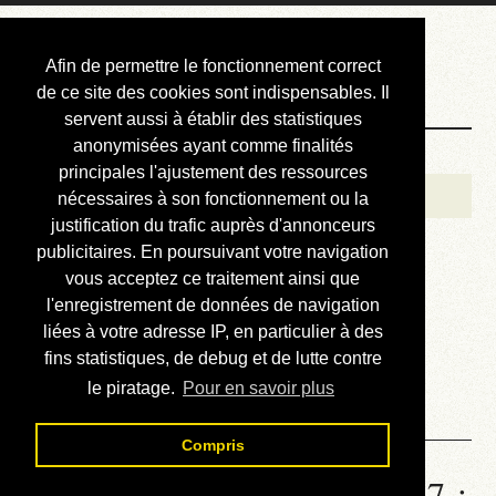
Courbis, « LE »
Afin de permettre le fonctionnement correct
Blog Officiel
de ce site des cookies sont indispensables. Il
servent aussi à établir des statistiques
anonymisées ayant comme finalités
Bienvenue
principales l'ajustement des ressources
Réalisations
nécessaires à son fonctionnement ou la
justification du trafic auprès d'annonceurs
Divers (et d’été)
publicitaires. En poursuivant votre navigation
vous acceptez ce traitement ainsi que
Annonces
l'enregistrement de données de navigation
Liens externes
liées à votre adresse IP, en particulier à des
fins statistiques, de debug et de lutte contre
Téléchargement
le piratage.
Pour en savoir plus
Contact
Compris
Statistiques de la station 1557 :