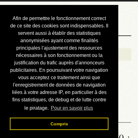
Courbis, « LE »
Afin de permettre le fonctionnement correct
Blog Officiel
de ce site des cookies sont indispensables. Il
servent aussi à établir des statistiques
anonymisées ayant comme finalités
Bienvenue
principales l'ajustement des ressources
Réalisations
nécessaires à son fonctionnement ou la
justification du trafic auprès d'annonceurs
Divers (et d’été)
publicitaires. En poursuivant votre navigation
vous acceptez ce traitement ainsi que
Annonces
l'enregistrement de données de navigation
Liens externes
liées à votre adresse IP, en particulier à des
fins statistiques, de debug et de lutte contre
Téléchargement
le piratage.
Pour en savoir plus
Contact
Compris
Statistiques de la station 1560 :