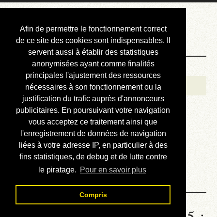
Courbis, « LE »
Afin de permettre le fonctionnement correct
Blog Officiel
de ce site des cookies sont indispensables. Il
servent aussi à établir des statistiques
anonymisées ayant comme finalités
Bienvenue
principales l'ajustement des ressources
Réalisations
nécessaires à son fonctionnement ou la
justification du trafic auprès d'annonceurs
Divers (et d’été)
publicitaires. En poursuivant votre navigation
vous acceptez ce traitement ainsi que
Annonces
l'enregistrement de données de navigation
Liens externes
liées à votre adresse IP, en particulier à des
fins statistiques, de debug et de lutte contre
Téléchargement
le piratage.
Pour en savoir plus
Contact
Compris
Statistiques de la station 1685 :