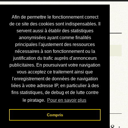
Courbis, « LE »
Afin de permettre le fonctionnement correct
Blog Officiel
de ce site des cookies sont indispensables. Il
servent aussi à établir des statistiques
anonymisées ayant comme finalités
Bienvenue
principales l'ajustement des ressources
Réalisations
nécessaires à son fonctionnement ou la
justification du trafic auprès d'annonceurs
Divers (et d’été)
publicitaires. En poursuivant votre navigation
vous acceptez ce traitement ainsi que
Annonces
l'enregistrement de données de navigation
Liens externes
liées à votre adresse IP, en particulier à des
fins statistiques, de debug et de lutte contre
Téléchargement
le piratage.
Pour en savoir plus
Contact
Compris
Statistiques de la station 1698 :