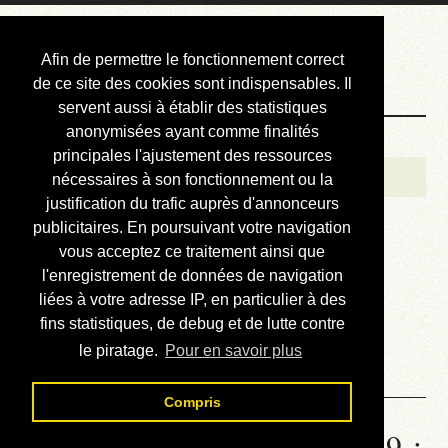
Courbis, « LE »
Afin de permettre le fonctionnement correct
Blog Officiel
de ce site des cookies sont indispensables. Il
servent aussi à établir des statistiques
anonymisées ayant comme finalités
Bienvenue
principales l'ajustement des ressources
Réalisations
nécessaires à son fonctionnement ou la
justification du trafic auprès d'annonceurs
Divers (et d’été)
publicitaires. En poursuivant votre navigation
vous acceptez ce traitement ainsi que
Annonces
l'enregistrement de données de navigation
Liens externes
liées à votre adresse IP, en particulier à des
fins statistiques, de debug et de lutte contre
Téléchargement
le piratage.
Pour en savoir plus
Contact
Compris
Statistiques de la station 1739 :