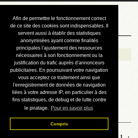
Courbis, « LE »
Afin de permettre le fonctionnement correct
Blog Officiel
de ce site des cookies sont indispensables. Il
servent aussi à établir des statistiques
anonymisées ayant comme finalités
Bienvenue
principales l'ajustement des ressources
Réalisations
nécessaires à son fonctionnement ou la
justification du trafic auprès d'annonceurs
Divers (et d’été)
publicitaires. En poursuivant votre navigation
vous acceptez ce traitement ainsi que
Annonces
l'enregistrement de données de navigation
Liens externes
liées à votre adresse IP, en particulier à des
fins statistiques, de debug et de lutte contre
Téléchargement
le piratage.
Pour en savoir plus
Contact
Compris
Statistiques de la station 1741 :