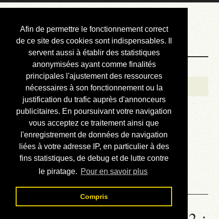
Courbis, « LE »
Afin de permettre le fonctionnement correct
Blog Officiel
de ce site des cookies sont indispensables. Il
servent aussi à établir des statistiques
anonymisées ayant comme finalités
Bienvenue
principales l'ajustement des ressources
Réalisations
nécessaires à son fonctionnement ou la
justification du trafic auprès d'annonceurs
Divers (et d’été)
publicitaires. En poursuivant votre navigation
vous acceptez ce traitement ainsi que
Annonces
l'enregistrement de données de navigation
Liens externes
liées à votre adresse IP, en particulier à des
fins statistiques, de debug et de lutte contre
Téléchargement
le piratage.
Pour en savoir plus
Contact
Compris
Statistiques de la station 1742 :