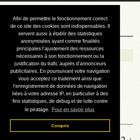
Courbis, « LE »
Afin de permettre le fonctionnement correct
Blog Officiel
de ce site des cookies sont indispensables. Il
servent aussi à établir des statistiques
anonymisées ayant comme finalités
Bienvenue
principales l'ajustement des ressources
Réalisations
nécessaires à son fonctionnement ou la
justification du trafic auprès d'annonceurs
Divers (et d’été)
publicitaires. En poursuivant votre navigation
vous acceptez ce traitement ainsi que
Annonces
l'enregistrement de données de navigation
Liens externes
liées à votre adresse IP, en particulier à des
fins statistiques, de debug et de lutte contre
Téléchargement
le piratage.
Pour en savoir plus
Contact
Compris
Statistiques de la station 1782 :