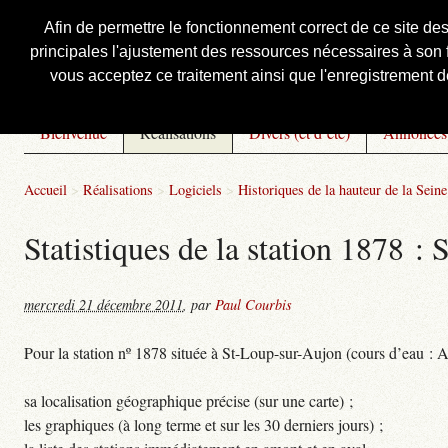
Afin de permettre le fonctionnement correct de ce site de
principales l'ajustement des ressources nécessaires à son f
Courbis, « LE » Blog Officiel
vous acceptez ce traitement ainsi que l'enregistrement de
Bienvenue
Réalisations
Divers (et d’été)
Annonces
Accueil
>
Réalisations
>
Logiciels
>
Historiques de la hauteur de la Seine 
Statistiques de la station 1878 
mercredi 21 décembre 2011
,
par
Paul Courbis
Pour la station nº 1878 située à St-Loup-sur-Aujon (cours d’eau : A
sa localisation géographique précise (sur une carte) ;
les graphiques (à long terme et sur les 30 derniers jours) ;