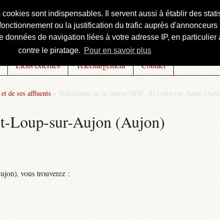
s cookies sont indispensables. Il servent aussi à établir des st
onctionnement ou la justification du trafic auprès d'annonceurs 
 données de navigation liées à votre adresse IP, en particulier à
contre le piratage.
Pour en savoir plus
Liens externes
Téléchargement
Contact
et de ses affluents
>
Statistiques de la station 1878 : St-Loup-sur-Aujon (Auj
: St-Loup-sur-Aujon (Aujon)
ujon), vous trouverez :