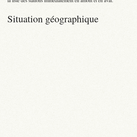
la liste des stations immédiatement en amont et en aval.
Situation géographique