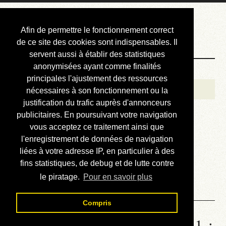
Courbis, « LE »
Afin de permettre le fonctionnement correct
Blog Officiel
de ce site des cookies sont indispensables. Il
servent aussi à établir des statistiques
anonymisées ayant comme finalités
Bienvenue
principales l'ajustement des ressources
Réalisations
nécessaires à son fonctionnement ou la
justification du trafic auprès d'annonceurs
Divers (et d’été)
publicitaires. En poursuivant votre navigation
vous acceptez ce traitement ainsi que
Annonces
l'enregistrement de données de navigation
Liens externes
liées à votre adresse IP, en particulier à des
fins statistiques, de debug et de lutte contre
Téléchargement
le piratage.
Pour en savoir plus
Contact
Compris
Statistiques de la station 1881 :