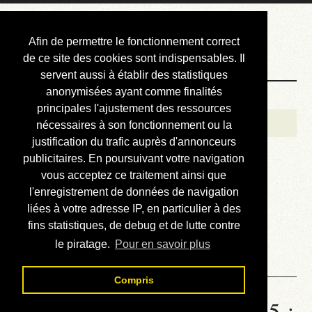
Courbis, « LE »
Afin de permettre le fonctionnement correct
Blog Officiel
de ce site des cookies sont indispensables. Il
servent aussi à établir des statistiques
anonymisées ayant comme finalités
Bienvenue
principales l'ajustement des ressources
Réalisations
nécessaires à son fonctionnement ou la
justification du trafic auprès d'annonceurs
Divers (et d’été)
publicitaires. En poursuivant votre navigation
vous acceptez ce traitement ainsi que
Annonces
l'enregistrement de données de navigation
Liens externes
liées à votre adresse IP, en particulier à des
fins statistiques, de debug et de lutte contre
Téléchargement
le piratage.
Pour en savoir plus
Contact
Compris
Statistiques de la station 1885 :