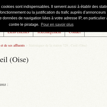
s cookies sont indispensables. Il servent aussi à établir des st
onctionnement ou la justification du trafic auprès d'annonceurs 
 données de navigation liées à votre adresse IP, en particulier à
contre le piratage.
Pour en savoir plus
Liens externes
Téléchargement
Contact
et de ses affluents
>
Statistiques de la station 729 : Creil (Oise)
eil (Oise)
erez :