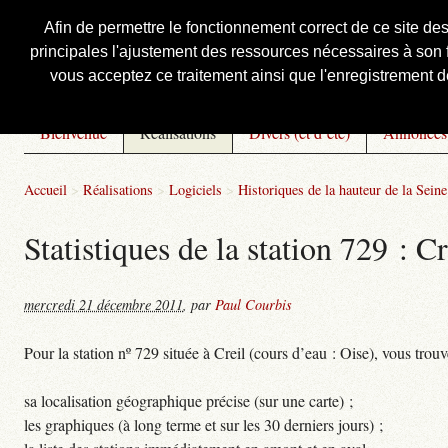
Afin de permettre le fonctionnement correct de ce site de
principales l'ajustement des ressources nécessaires à son f
Courbis, « LE » Blog Officiel
vous acceptez ce traitement ainsi que l'enregistrement de
Bienvenue
Réalisations
Divers (et d’été)
Annonces
Accueil
>
Réalisations
>
Logiciels
>
Historiques de la hauteur de la Seine 
Statistiques de la station 729 : Cr
mercredi 21 décembre 2011
,
par
Paul Courbis
Pour la station nº 729 située à Creil (cours d’eau : Oise), vous trouv
sa localisation géographique précise (sur une carte) ;
les graphiques (à long terme et sur les 30 derniers jours) ;