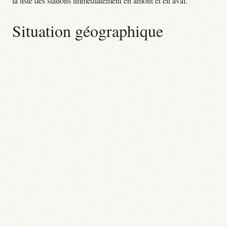
la liste des stations immédiatement en amont et en aval.
Situation géographique