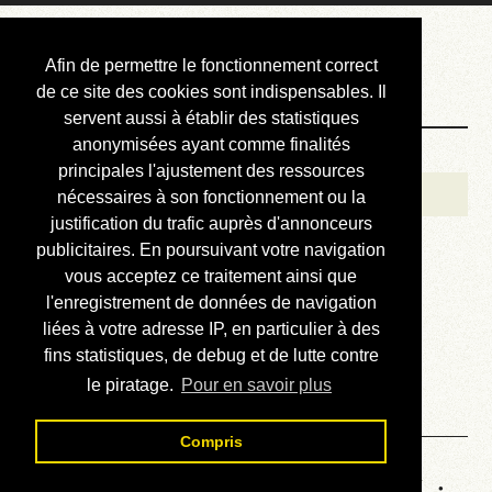
Courbis, « LE »
Afin de permettre le fonctionnement correct
Blog Officiel
de ce site des cookies sont indispensables. Il
servent aussi à établir des statistiques
anonymisées ayant comme finalités
Bienvenue
principales l'ajustement des ressources
Réalisations
nécessaires à son fonctionnement ou la
justification du trafic auprès d'annonceurs
Divers (et d’été)
publicitaires. En poursuivant votre navigation
vous acceptez ce traitement ainsi que
Annonces
l'enregistrement de données de navigation
Liens externes
liées à votre adresse IP, en particulier à des
fins statistiques, de debug et de lutte contre
Téléchargement
le piratage.
Pour en savoir plus
Contact
Compris
Statistiques de la station 737 :