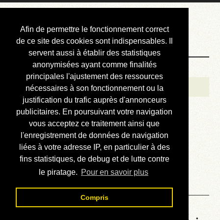
Courbis, « LE »
Afin de permettre le fonctionnement correct
Blog Officiel
de ce site des cookies sont indispensables. Il
servent aussi à établir des statistiques
anonymisées ayant comme finalités
Bienvenue
principales l'ajustement des ressources
Réalisations
nécessaires à son fonctionnement ou la
justification du trafic auprès d'annonceurs
Divers (et d’été)
publicitaires. En poursuivant votre navigation
vous acceptez ce traitement ainsi que
Annonces
l'enregistrement de données de navigation
Liens externes
liées à votre adresse IP, en particulier à des
fins statistiques, de debug et de lutte contre
Téléchargement
le piratage.
Pour en savoir plus
Contact
Compris
Statistiques de la station 746 :