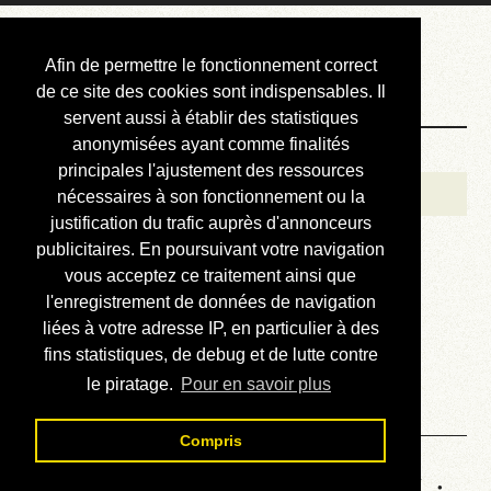
Courbis, « LE »
Afin de permettre le fonctionnement correct
Blog Officiel
de ce site des cookies sont indispensables. Il
servent aussi à établir des statistiques
anonymisées ayant comme finalités
Bienvenue
principales l'ajustement des ressources
Réalisations
nécessaires à son fonctionnement ou la
justification du trafic auprès d'annonceurs
Divers (et d’été)
publicitaires. En poursuivant votre navigation
vous acceptez ce traitement ainsi que
Annonces
l'enregistrement de données de navigation
Liens externes
liées à votre adresse IP, en particulier à des
fins statistiques, de debug et de lutte contre
Téléchargement
le piratage.
Pour en savoir plus
Contact
Compris
Statistiques de la station 757 :