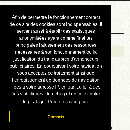
Courbis, « LE »
Afin de permettre le fonctionnement correct
Blog Officiel
de ce site des cookies sont indispensables. Il
servent aussi à établir des statistiques
anonymisées ayant comme finalités
Bienvenue
principales l'ajustement des ressources
Réalisations
nécessaires à son fonctionnement ou la
justification du trafic auprès d'annonceurs
Divers (et d’été)
publicitaires. En poursuivant votre navigation
vous acceptez ce traitement ainsi que
Annonces
l'enregistrement de données de navigation
Liens externes
liées à votre adresse IP, en particulier à des
fins statistiques, de debug et de lutte contre
Téléchargement
le piratage.
Pour en savoir plus
Contact
Compris
Voyage au centre de la HP48